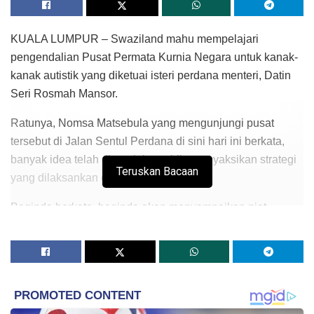
KUALA LUMPUR – Swaziland mahu mempelajari
pengendalian Pusat Permata Kurnia Negara untuk kanak-
kanak autistik yang diketuai isteri perdana menteri, Datin
Seri Rosmah Mansor.
Ratunya, Nomsa Matsebula yang mengunjungi pusat
tersebut di Jalan Sentul Perdana di sini hari ini berkata,
banyak idea telah diperoleh apabila menyaksikan strategi
Teruskan Bacaan
yang dilaksankan di situ.
Baginda berkata, baginda akan menyampaikan niat
baginda untuk menjalin kerjasama mengenai perkara
tersebut dengan Rosmah yang merupakan penaung
Permata.
“Di Swaziland, kami tidak mempunyai pusat khusus untuk
kanak-kanak autistik. Namun kini kami mempunyai