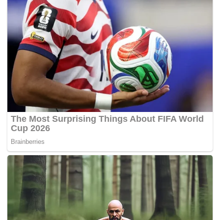
rancangan dan berharap boleh dilaksanakan apa yang
telah kami pelajari di sini,” kata baginda kepada pemberita.
Baginda menghadiri Persidangan Antarabangsa Permata
2016 yang julung kali diadakan dan berakhir semalam.
Baginda berkata program Permata yang antara lain
mempromosi pendidikan awal kanak-kanak dan
penjagaan merupakan pembuka mata kepada baginda.
Pusat Permata Kurnia mengkhusukan dalam bidang
pendidikan dan pembangunan kanak-kanak penghidap
autisme dengan menawarkan antara lain perkhidmatan,
program pendidikan prasekolah bagi kanak-kanaak autistik
berumur antara empat dan tujuh tahun. – BERNAMA