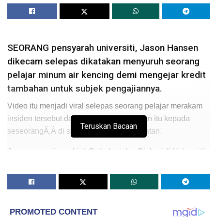
SEORANG pensyarah universiti, Jason Hansen
dikecam selepas dikatakan menyuruh seorang
pelajar minum air kencing demi mengejar kredit
tambahan untuk subjek pengajiannya.
Video itu menjadi viral selepas seorang pelajar merakam
insiden tersebut dan menghantar rakaman itu kepada
Teruskan Bacaan
seseorangÃ‚Â di stesen televisyen tempatan.
Jason mengajar subjek Psikologi dan Biologi di Universiti
Brigham Young, Utah, Amerika Syarikat.
Tampil bagi membersihkan nama, Jason berkata bahawa
itu bukanlah air kencing sebaliknya air kencing tiruan yang
sengaja diberitahu bahan kumbahan miliknya bagi