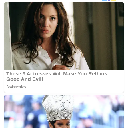
babÃ‚Â pengajian buah pinggang yang diajarnya kepada
kelas tersebut.
“Saya katakan kepada pelajar siapa yang nak cuba minum
air kencing (palsu) dan pelajar itu setuju. Saya dah pernah
buat pembelajaran macam ini dalam kelas sebelumnya
namun tiada sebarang aduan yang dilemparkan kepada
saya.
“Kebiasaannya, saya akan jelaskan di kelas akan datang
bahawa itu merupakan air kencing tiruan yang diperbuat
daripada cuka masakan. Ini merupakan satu kaedah
pembelajaran yang seronok dan saya tidak bermaksud
untuk merendah-rendahkan sesiapa,” kata Jason.
Menurut Jason, pelajar diminta meminum air kencing untuk
melihat bagaimana buah pinggang berfungsi bergantung
kepada warna air kencing yang dikeluarkan seseorang