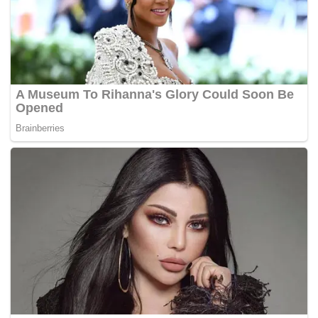
individu itu.
Walaupun itu cumalah ‘prank’ dan kaedah pembelajaran,
ternyata tak semua pelajarnya boleh menerima cara
pensyarah itu mengajar.
Berikutan hal kontroversi itu, Jason dikhabarkan tidak akan
menyelitkan modul pembelajaran tersebut untuk sesi
kelas-kelasnya di masa akan datang. – MYNEWSHUB.CC