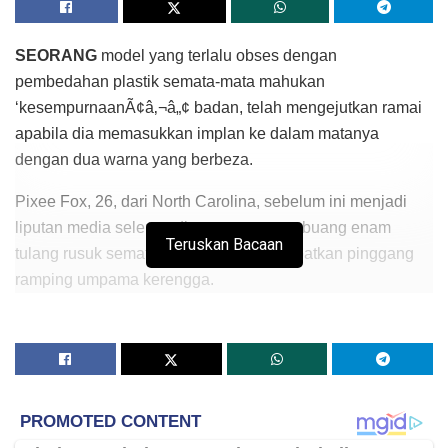
SEORANG
model yang terlalu obses dengan
pembedahan plastik semata-mata mahukan
‘kesempurnaanÃ¢â‚¬â„¢ badan, telah mengejutkan ramai
apabila dia memasukkan implan ke dalam matanya
dengan dua warna yang berbeza.
Pixee Fox, 26, dari North Carolina, sebelum ini menjadi
liputan media selepas dia sanggup membuang enam
Teruskan Bacaan
tulang rusuk semata-mata mahu mendapatkan pinggang
ramping umpama kerengga.
Kini Fox, yang telah membelanjakan lebih RM400,000
sepanjang hidupnya bagi membuat 18 pembedahan
plastik, telah memperuntukan tambahan RM24,000 untuk
menanam implan di matanya supaya ia kelihatan seperti
`mata kartunÃ¢â‚¬â„¢.