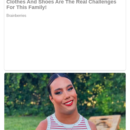
Bagaimanapun perbelanjaan untuk pembedahan implan
mata itu adalah hasil sumbangan peminatnya.
“Ia merupakan impian saya sejak kecil iaitu mempunyai
mata yang berbeza warna,”
katanya yang mempunyai
mata asal berwarna biru.
Dia mengetahui mengenai pembedahan tersebut tiga
tahun lalu dan sejak itu dia mula berangan untuk
melakukannya. Implan yang ditanam itu berwarna hijau
seperti warna laut dan ia amat ekstrem.
“Warna itu tidak boleh diperolehi secara semula jadi,”
katanya.
Pembedahan berkenaan mengambil masa selama 15 minit
bagi setiap mata dan ia dilakukan dalam keadaan pesakit
dibius. Ia merupakan implan yang akan kekal. –
Mynewshub.cc