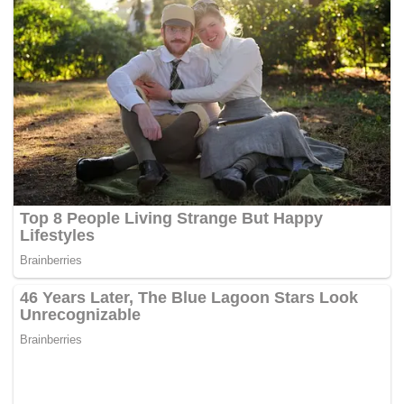
meluangkan masa lebih sejam di dewan itu dan
bersalaman dengan rombongan dan calon PAS Dr Abdul
Rani Osman yang juga Anggota Dewan Undangan Negeri
(ADUN) Meru yang juga bekas Pesuruhjaya PAS
Selangor.
PKR kini ‘tersepit’ dengan perbalahan di antara PAS dan
Pakatan Harapan yang dianggotainya dengan DAP dan
Amanah.
“Di sini (Sungai Besar), Dr Abdul Rani adalah sebahagian
daripada kerajaan negeri malah beliau juga anggota
penyokong kerajaan negeri yang sentiasa memberi
sokongan padu kepada pentadbiran negeri Selangor.
“Saya mengucapkan selamat maju jaya (kepada Dr Abdul
Rani) dalam pilihan raya kecil ini dan kita harap kedua-dua
parti (PAS dan Amanah) lebih fokus menentang Barisan