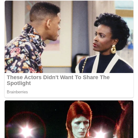
berkata ketidakhadiran Mohamed Azmin pada majlis
berkenaan bagi membolehkan beliau lebih fokus kepada
pentadbiran kerajaan negeri.
“Beliau tidak menghadiri semasa pengumuman calon,
tetapi hari ini beliau hadr di sini… baguslah,” ulasnya
ringkas.
PRK Parlimen Sungai Besar bakal menyaksikan
pertembungan tiga penjuru di antara calon BN Budiman
Mohd Zohdi yang juga ADUN Sungai Panjang, Dr Abdul
Rani dan Azhar.
PRK itu diadakan berikutan kematian penyandangnya Tan
Sri Noriah Kasnon dalam nahas helikopter di Sebuyau,
Sarawak pada 5 Mei lepas. – BERNAMA