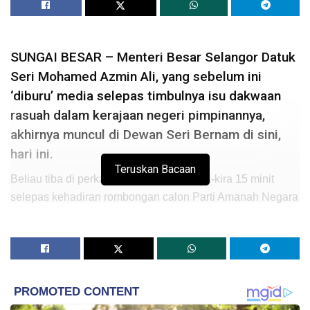
SUNGAI BESAR – Menteri Besar Selangor Datuk
Seri Mohamed Azmin Ali, yang sebelum ini
‘diburu’ media selepas timbulnya isu dakwaan
rasuah dalam kerajaan negeri pimpinannya,
akhirnya muncul di Dewan Seri Bernam di sini,
hari ini.
Teruskan Bacaan
Beliau tiba di perkarangan dewan itu kira-kira 15 minit
selepas kehadiran rombongan calon Parti Amanah Negara
(Amanah) Azhar Abdul Shukur yang juga Pengerusi
Amanah Sungai Besar.
Turut mengiringi Azhar ialah Presiden PKR Datuk Seri Dr
Wan Azizah Wan Ismail dan Penasihat DAP Lim Kit Siang.
Mohamed Azmin yang juga Timbalan Presiden PKR