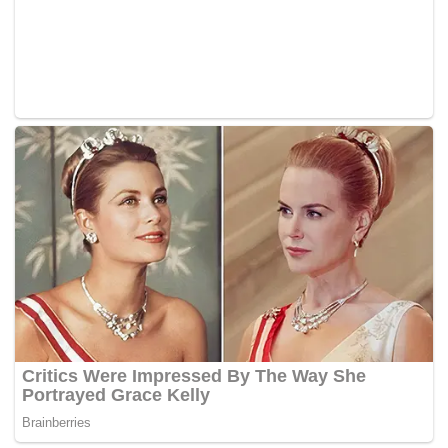
Nasional (BN),” katanya ketika ditemui pemberita.
Mohamed Azmin baru-baru ini membatalkan kehadirannya
ke beberapa majlis di sekitar Selangor dan ‘menjauhi’
media ekoran tindakan Setiausaha Agung PKR Rafizi
Ramli membuat laporan kepada Suruhanjaya Pencegahan
Rasuah Malaysia (SPRM) berhubung dakwaan rasuah
dalam kerajaan Selangor.
Laporan itu dibuat berikutan pendedahan perbualan
aplikasi WhatsApp Rafizi yang didakwa mendedahkan
wujudnya permintaan ‘untuk mendapatkan wanita’ sebagai
habuan dalam urusan dengan kerajaan negeri.
Mohamed Azmin juga tidak menghadiri majlis
pengumuman calon Pakatan Harapan bagi PRK Parlimen
Sungai Besar pada Rabu lepas.
Wan Azizah ketika diminta mengulas mengenai perkara itu