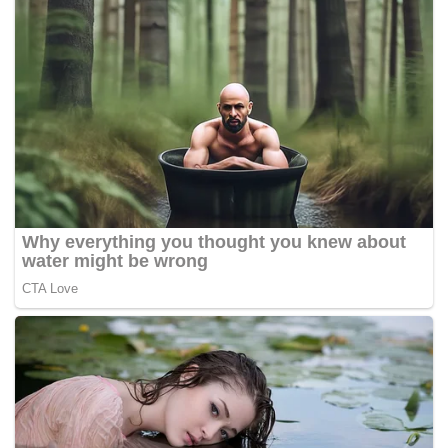
untuk mengapi-apikan pertembungan antara parti-parti
Islam Melayu.
Pasti ada modalnya – apatah lagi dalam permainan
melaga-lagakan umat Islam dalam hangat kempen PRK
ini.
Kebetulan minggu lalu, pada Sidang Parlimen, PAS
membentangkan usul Persendirian Pindaan Rang
Undang-undang 355 Akta Mahkamah Syariah (RUU 355).
Matlamat RUU 355 jelas, pada usia 49 tahun sejak
diluluskan dan digazet pada 1965, RUU 355 akan melalui
pindaan buat kali kedua. Kali pertama, pada 1984, dimana
pindaan dibuat dengan lahirnya angka 356.
Angka 356 merujuk pada hukuman denda tidak melebihi
RM3 ribu, penjara tidak melebihi lima tahun dan sebatan
tidak melebih 6 rotan. Selepas 19 tahun sejak 1965,
kerajaan membentangkan pindaan pada 1984 bagi