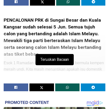
PENCALONAN PRK di Sungai Besar dan Kuala
Kangsar sudah selesai 5 Jun. Semua tujuh
calon yang bertanding adalah Islam Melayu.
Mewakili tiga parti berteraskan Islam Melayu
serta seorang calon Islam Melayu bertanding
atas tiket bebas.
Teruskan Bacaan
Esok 1 Ramadan bersamaan 6 Jun akan bermula kempen
meraih undi. Kita masih menantikan apakah isu domestik
dan nasional yang akan dibangkitkan calon dan parti bagi
memenangi hati pengundi Parlimen Sungai Besar dan
Kuala Kangsar.
Sambil itu kita juga akan melihat, apakah muslihat puak
batu api yang pastinya akan terjerit-jerit di tepi gelanggang