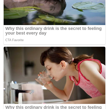
meningkatkan kadar denda dan hukuman supaya relevan
dengan perubahan sosio-ekonomi.
Penambahan hukuman ini jelas satu tindakan
penambahbaikan untuk mendidik dan mencegah umat
Islam dari terus mendekati zina, khalwat, fitnah zina, judi
dan arak.
Cuma DAP dan Lim Kit Siang serta Lim Guan Eng nampak
sangat jelas jadi sawan dan menggelabah. Sebaik saja
Presiden PAS, Datuk Hadi Awang membentangkan usul
ini serta disokong wakil kerajaan selaku Menteri di Jabatan
Perdana Menteri, Datuk Azalina Othman Said, di luar
Dewan Guan Eng mula bersikap prejudis dan provokatif.
Cara Ketua Menteri Pulau Pinang ini sagat mudah:
Mainkan spekulasi jahat dengan mengaitkan RUU 355
sebagai pakatan PAS dan UMNO secara belakang pintu