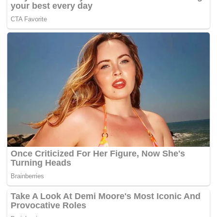
untuk membentuk Enekmen Hudud.
Umum tahu wujud persepakatan antara UMNO dan PAS
dalam strategi membawa RUU 355 ke Parlimen.
Persefahaman untuk bersiratulrahim bagi perkara-perkara
berkaitan dengan kebaikan umat Islam.
Justeru ini satu ancaman bagi DAP. Kecurigaan besar
DAP ialah: Apa lagi kebaikan yang mampu dibuat untuk
Islam sekiranya PAS dan UMNO terus bekerjasama?
Ini realiti yang membuatkan Lim Kit Siang dan Lim Guang
Eng mula meroyan dan sawan. Fobia yang sudah lama
berdarah daging dalam DAP. Jadi, tugas DAP ialah terus
bermain dengan kenyataan-kenyataan sensasi untuk cuba
memberi persepsi bahawa UMNO sedang membantu PAS
melaksanakan Enekmen Hudud.
Ini api ketakutan yang perlu dinyalakan supaya membakar