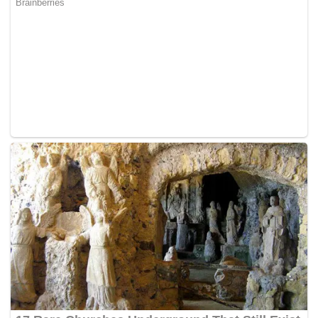
perasaan rakyat bukan Islam. Ini taktik awal DAP untuk
menarik perhatian dan sokongan masyarakat Cina dengan
memainkan isu RUU 355 sebagai langkah mengIslamkan
Malaysia.
Sentimen cauvinis ini perlu terus dibakar bagi
mengekalkan populariti DAP menjelang PRU 14. Tanpa
menakutkan pengundi bukan Islam dengan isu hudud,
serta mengekalkan sentimen anti Melayu di kalangan
pengundi Cina, Kit Siang dan Guan Eng tahu, survival
DAP akan berakhir.
Justeru, kepada tiga parti Islam Melayu dan calon bebas
yang bertanding di kedua-dua PRK, hati-hati dalam
berkempen. Batu api akan masuk menyusup dan cuba
untuk menyala sekali pun dalam selimut.
Pada mana-mana parti dan calon, sama ada musuh atau