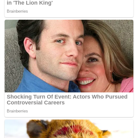
Bagi yangÃ‚Â ingin menghulurkan bantuan boleh
menghubungi Rosdi di talian 019-5287751. –
MYNEWSHUB.CC
Sumber:
Berita Harian