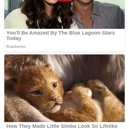
“Dia dihantar ke Hospital Selama sebelum dipindahkan ke
Hospital Taiping. Tidak lama selepas itu, doktor mengambil
keputusan memindahkannya ke Hospital Kuala Lumpur,
awal pagi semalam.
“Dia masih meracau kerana terkejut dengan kehilangan
tangan kanan, patah tangan dan kaki kiri serta mengalami
keretakan pada kepala,”Ã‚Â katanya yang merupakan
pekerja kilang di Bukit Mertajam, Pulau Pinang.
Tambahnya,Ã‚Â anaknya bekerja di reban ayam
berkenaan kerana memahami kesusahan keluarga dan
ingin membantu meringankan tanggungan.
“Saya terduduk apabila mendapat dapat tahu kemalangan
yang menimpa anak saya. Saya rasa bersalah tetapi harus
reda dengan takdir Tuhan,” katanya lagi.