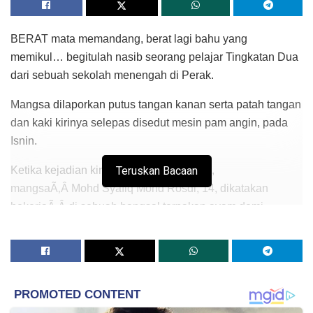
BERAT mata memandang, berat lagi bahu yang
memikul… begitulah nasib seorang pelajar Tingkatan Dua
dari sebuah sekolah menengah di Perak.
Mangsa dilaporkan putus tangan kanan serta patah tangan
dan kaki kirinya selepas disedut mesin pam angin, pada
Isnin.
Ketika kejadian kira-kira jam 9.30 malam,
Teruskan Bacaan
mangsaÃ‚Â Mohd Syafiq Mohd Rosdi, 14, dikatakan
bekerjaÃ‚Â di sebuah bangsal ternakan ayam demi
membantu keluarga.
Bagaimanapun, nasib tidak menyebelahinya apabila
tangan kanan pelajar dariÃ‚Â Sekolah Menengah
Kebangsaan (SMK) Sungai Bayor, Rantau Panjang itu
terkena mesin pam angin di bangsal sebelum tangannya