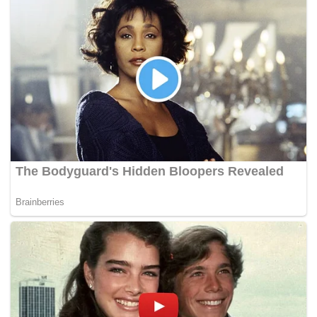
disedut lalu putus terkena bilah kipas dalam mesin itu.
Menurut bapa mangsa,Ã‚Â Mohd Rosdi Mat Shohor, 46,
dia masih tidak mengetahui punca sebenar kejadian yang
sebenar berikutanÃ‚Â anak kedua dari tujuh beradik itu
trauma sebaik sahaja menyedari tangan kanannya hilang.