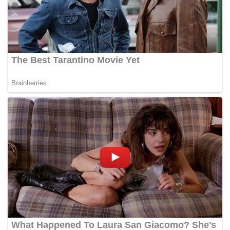
itu saya berazam memberikan yang terbaik dalam
mengemudi Perlis dalam kancah Liga Perdana ini,
katanya.
Dollah berkata beliau akan menguji pemainnya melalui
perlawanan persahabatan menentang Kedah pada 1
Februari ini di Stadium Tuanku Syed Putra (STSP) pukul
8.45 malam.
Sementara itu pengurus pasukan, Afifi Osman berkata
perlawanan dengan Kedah, yang diibaratkan abang-adik
tetap menjanjikan aksi hebat kerana masing-masing akan
menurunkan kesebelasan utama.
“Saya berharap penyokong-penyokong Perlis turun
memenuhkan stadium untuk memberikan sokongan.
Penyokong adalah nadi utama pasukan ini. Tanpa mereka
stadium tidak akan berseri,” katanya. – BERNAMA