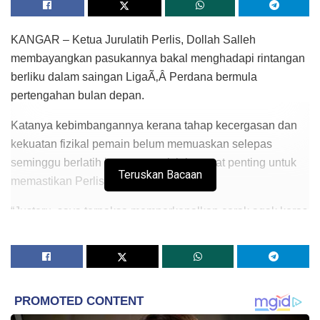
KANGAR – Ketua Jurulatih Perlis, Dollah Salleh
membayangkan pasukannya bakal menghadapi rintangan
berliku dalam saingan LigaÃ‚Â Perdana bermula
pertengahan bulan depan.
Katanya kebimbangannya kerana tahap kecergasan dan
kekuatan fizikal pemain belum memuaskan selepas
seminggu berlatih kerana aspek ini sangat penting untuk
Teruskan Bacaan
memastikan Perlis mara lebih jauh.
“Justeru, saya terpaksa memperkenalkan corak agak keras
untuk memantapkan pasukan ini walaupun beberapa
pemain didapati tidak dapat mengikutinya dengan
memuaskan.
“Saya yakin corak yang diperkenalkan ini berupaya
meningkatkan ketahanan pemain. Pada masa sama saya