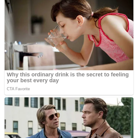
berusaha membina keserasian dan kemantapan mereka,”
kata Dollah kepada Bernama, di sini hari ini.
Bekas jurulatih kebangsaan itu berkata beliau
bagaimanapun gembira kerana semua pemain turun
menjalani latihan mengikut jadual kecuali penyerang
import, Gregory Junior Nwokolo yang dijangka tiba esok.
Dollah berkata Nwokolo, akan bergandingan dengan
Edward Junior Wilson manakala Obinna Nwaneri akan
memperkuatkan pertahanan dan Mohamadou Sumareh
diletakan di sayap kanan.
Beliau yang ditanya mengenai cabaran yang pernah
dibuat untuk mengembalikan kegemilangan ‘Singa Utara’
berkata ia tetap menjadi cabaran dirinya.
“Mana-mana pasukanpun ada cabarannya tetapi kami
bermula dengan kosong tanpa dan pemain bintang. Sebab