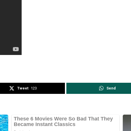
Tweet
123
Send