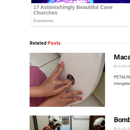
Related
Posts
Macam
05/05/2
PETALIN
mengalami
Bomba
31/01/2