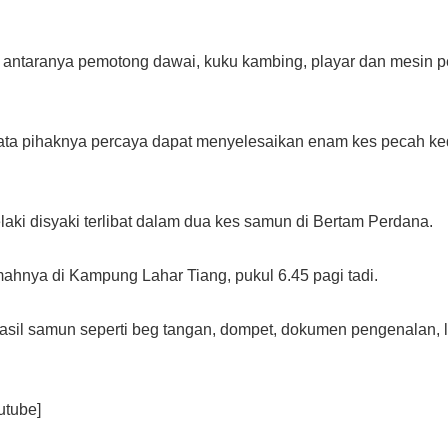
h antaranya pemotong dawai, kuku kambing, playar dan mesin p
kata pihaknya percaya dapat menyelesaikan enam kes pecah ked
aki disyaki terlibat dalam dua kes samun di Bertam Perdana.
umahnya di Kampung Lahar Tiang, pukul 6.45 pagi tadi.
asil samun seperti beg tangan, dompet, dokumen pengenalan,
utube]