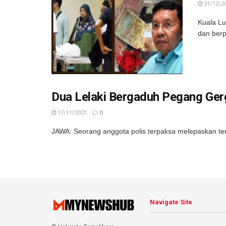
31/12/2
Kuala Lu
dan berpe
Dua Lelaki Bergaduh Pegang Gerg
17/11/2021
0
JAWA: Seorang anggota polis terpaksa melepaskan tem
Navigate Site