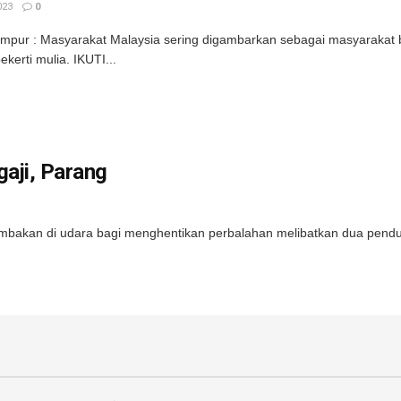
023
0
mpur : Masyarakat Malaysia sering digambarkan sebagai masyarakat 
kerti mulia. IKUTI...
aji, Parang
bakan di udara bagi menghentikan perbalahan melibatkan dua pendudu