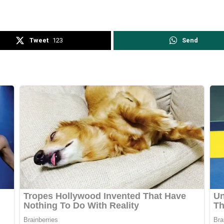
Tweet
123
Send