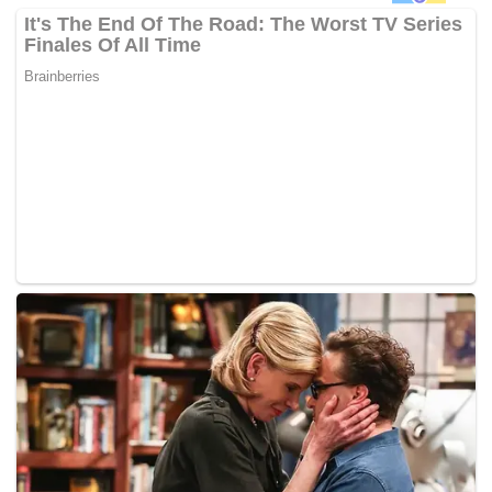
selamat.
“Hal kereta tu, pihak yang bertanggungjawab sudah pun
dituntut ganti rugi kerosakan kereta. Malah kami juga
sudah buat laporan polis,” kata Lan, memetik laporan
Media Hiburan.