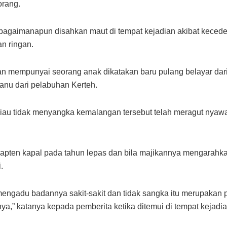
orang.
 bagaimanapun disahkan maut di tempat kejadian akibat keced
n ringan.
n mempunyai seorang anak dikatakan baru pulang belayar dari
anu dari pelabuhan Kerteh.
iau tidak menyangka kemalangan tersebut telah meragut nyawa r
pten kapal pada tahun lepas dan bila majikannya mengarahkan d
.
mengadu badannya sakit-sakit dan tidak sangka itu merupakan p
a,” katanya kepada pemberita ketika ditemui di tempat kejadia