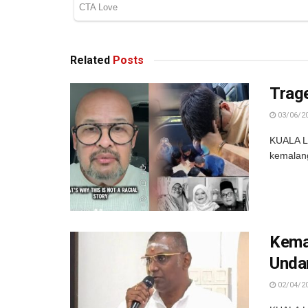
Related
Posts
Trag
03/06/2
KUALA LU
kemalan
Kema
Unda
02/04/2