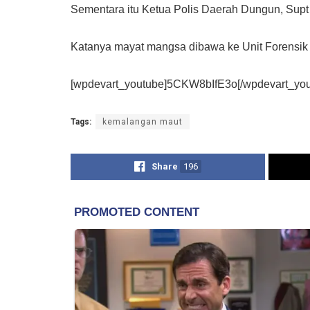
Sementara itu Ketua Polis Daerah Dungun, Supt
Katanya mayat mangsa dibawa ke Unit Forensik
[wpdevart_youtube]5CKW8bIfE3o[/wpdevart_you
Tags:
kemalangan maut
Share
196