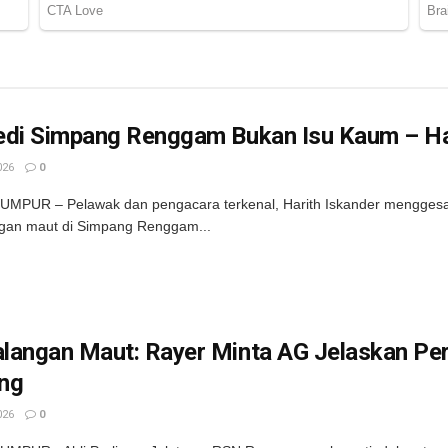
edi Simpang Renggam Bukan Isu Kaum – Ha
026
0
MPUR – Pelawak dan pengacara terkenal, Harith Iskander menggesa 
gan maut di Simpang Renggam...
langan Maut: Rayer Minta AG Jelaskan Pe
ng
026
0