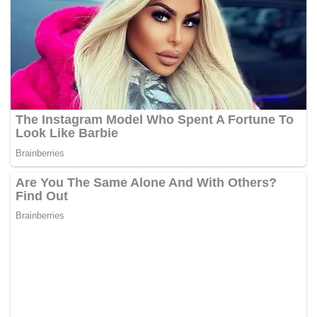
banyak sejak beliau memperkenalkan langkah
pencegahan tegas dan penguatkuasaan lebih serius
mengikut undang-undang sejak dua tahun lalu.
Beliau berkata kerajaan negeri tidak lagi mengeluarkan
lesen baharu bagi ladang kelapa sawit untuk tujuan
komersial tetapi sebaliknya mahu mewujudkan lebih
banyak taman semula jadi.
Mengenai hutan semula jadi dan program pemuliharaan
biodiversiti Borneo, Adenan berkata beliau juga tidak akan
memperbaharui lesen kepada syarikat pembalakan
berdekatan kawasan tersebut.
“Kami akan terus bekerjasama dengan Sabah, Brunei dan
Kalimantan, Indonesia untuk memelihara keasliannya,”
katanya. – BERNAMA
[wpdevart_youtube]iHmoA0Cnbtc[/wpdevart_youtube]