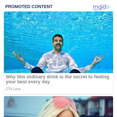
Sumber Asli dan Alam Sekitar, Datuk Seri Wan Junaidi
Tuanku Jaafar.
Adenan berkata rakyat negara ini perlu belajar untuk
melihat sumber hutan cara pencinta alam lakukan iaitu
sekadar berminat dengannya dan tanpa mahu
mengeksploitasi nilai komersialnya.
“Pembalakan haram dan aktiviti penggunaan tanah yang
tidak dikekang boleh memusnahkan alam sekitar.
“Apa ayang berlaku di Cameron Highlands, Pahang perlu
memberi pengajaran mencukupi buat kita semua.
Penerokaan tanahnya menyebabkan berlaku kejadian
tanah runtuh, banjir serius dan suhu tanah tinggi itu
meningkat,” kata Adenan.
Beliau berkata beliau gembira mendapati aktiviti
pembalakan haram di negeri ini berkurangan dengan