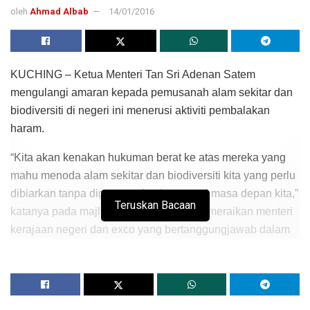
oleh
Ahmad Albab
14/01/2016
KUCHING – Ketua Menteri Tan Sri Adenan Satem
mengulangi amaran kepada pemusanah alam sekitar dan
biodiversiti di negeri ini menerusi aktiviti pembalakan
haram.
“Kita akan kenakan hukuman berat ke atas mereka yang
mahu menoda alam sekitar dan biodiversiti kita yang perlu
dibiarkan tanpa diganggu demi generasi masa depan kita,”
Teruskan Bacaan
katanya pada majlis makan malam bagi meraikan menteri
kerajaan negeri dan exco yang bertanggungjawab dalam
soal alam sekitar dari seluruh negara di Santubong malam
tadi.
Mereka berada di sini untuk bermesyuarat dengan Menteri