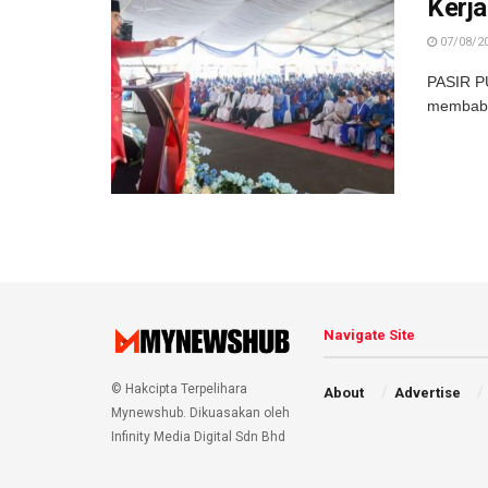
Kerj
07/08/2
PASIR PU
membabit
Navigate Site
© Hakcipta Terpelihara
About
Advertise
Mynewshub. Dikuasakan oleh
Infinity Media Digital Sdn Bhd