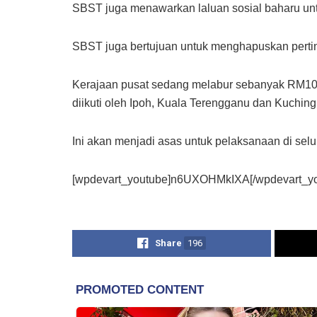
SBST juga menawarkan laluan sosial baharu un
SBST juga bertujuan untuk menghapuskan pertin
Kerajaan pusat sedang melabur sebanyak RM100
diikuti oleh Ipoh, Kuala Terengganu dan Kuching
Ini akan menjadi asas untuk pelaksanaan di se
[wpdevart_youtube]n6UXOHMkIXA[/wpdevart_yo
Share
196