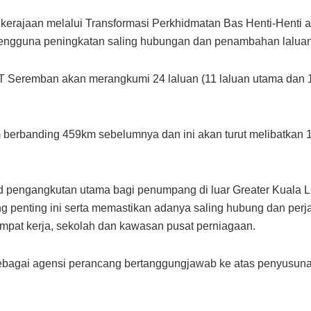
n kerajaan melalui Transformasi Perkhidmatan Bas Henti-Hent
engguna peningkatan saling hubungan dan penambahan laluan
 Seremban akan merangkumi 24 laluan (11 laluan utama dan 1
km berbanding 459km sebelumnya dan ini akan turut melibatkan
od pengangkutan utama bagi penumpang di luar Greater Kuala
 penting ini serta memastikan adanya saling hubung dan perj
 tempat kerja, sekolah dan kawasan pusat perniagaan.
ebagai agensi perancang bertanggungjawab ke atas penyusuna