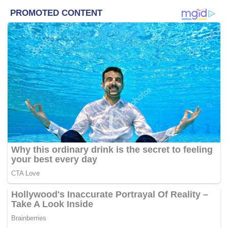
Tindakan lelaki itu juga telah mendatangkan rasa kurang
selesaÃ‚Â jemaah-jemaah lain namunÃ‚Â hanya rakaman
video pemuda yang melontar dari kereta ini sahaja yang
berjaya diperolehi.
Sejak kebelakangan ini pelbagai cara yang baru dilihat
digunakan jemaah untuk memudahkan mereka
menunaikan haji.
Video: Tawaf Kaabah Pakai
Alat Peluncur Elektronik?
Sebelum ini tersebar sebuah video yang menunjukkan