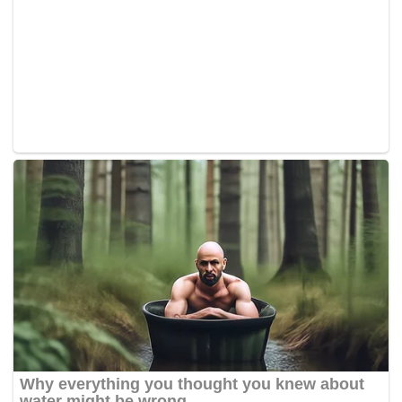
seorang lelaki bertawaf menggunakan alat pengangkutan
ringkas
Segway
yang turut mengundang kontroversi. –
MYNEWSHUB.CC
Oleh:
hzqahmd
Tags:
Haji
Mekah