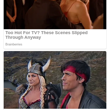
menghentikan penyusuan badan dan menggantikannya
dengan susu formula,” katanya.
Beliau juga menasihatkan wanita yang ingin meneruskan
penyusuan untuk bayi mereka memaklumkan jadual
penyusuan kepada majikan bagi mengelakkan
permasalahan ketika bekerja. – BERNAMA