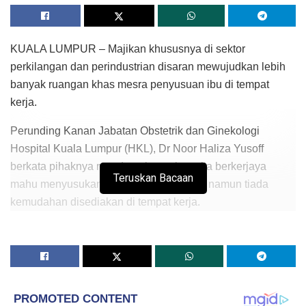
KUALA LUMPUR – Majikan khususnya di sektor
perkilangan dan perindustrian disaran mewujudkan lebih
banyak ruangan khas mesra penyusuan ibu di tempat
kerja.
Perunding Kanan Jabatan Obstetrik dan Ginekologi
Hospital Kuala Lumpur (HKL), Dr Noor Haliza Yusoff
berkata pihaknya mendapati ramai wanita berkerjaya
Teruskan Bacaan
mahu menyusukan bayi masing-masing, namun tiada
kemudahan disediakan di tempat kerja.
“Ini menyebabkan mereka tiada pilihan dan terpaksa
mencari alternatif dengan memerah susu badan di tandas
atau bilik stor yang tidak sesuai.
“Ruang khas lebih privasi diperlukan bagi membolehkan