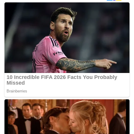
ibu berkerjaya meneruskan penyusuan susu badan
selama enam bulan kerana ia merupakan satu
tanggungjawab,” katanya pada sidang media selepas
Sambutan Minggu Penyusuan Ibu Sedunia Peringkat HKL
di sini, hari ini.
Dr Noor Haliza berkata, wanita yang melakukan
penyusuan di tempat kerja mampu meningkatkan
produktiviti kerana kekal fokus dan tidak mengambil cuti
kecemasan menjaga bayi mereka.
Sementara itu, Perunding dan Penasihat Pump On The
Go, Nur Zuain Abdul Ghani berkata menggalakkan wanita
meneruskan penyusuan ketika bekerja mampu
menghindari mereka mengalami tekanan.
“Jika ibu yang masih menyusukan bayi mereka tertekan, ia
boleh mengakibatkan hormon terganggu, sekali gus
penghasilan susu tidak lancar dan mendorong ibu