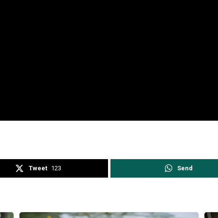
Tweet
123
Send