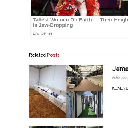
Related
Posts
Jemaa
30/05/2
KUALA LU