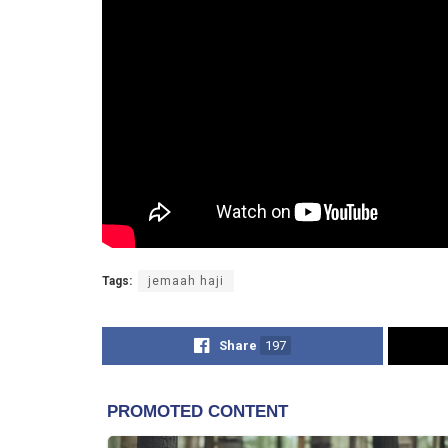
Tags:
jemaah haji
Share
197