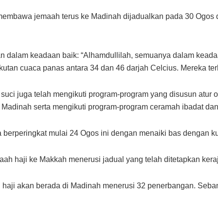
embawa jemaah terus ke Madinah dijadualkan pada 30 Ogos da
kan dalam keadaan baik: “Alhamdullilah, semuanya dalam keada
erikutan cuaca panas antara 34 dan 46 darjah Celcius. Mereka te
 suci juga telah mengikuti program-program yang disusun atur 
i Madinah serta mengikuti program-program ceramah ibadat dan
 berperingkat mulai 24 Ogos ini dengan menaiki bas dengan ku
haji ke Makkah menerusi jadual yang telah ditetapkan keraj
h haji akan berada di Madinah menerusi 32 penerbangan. Seban