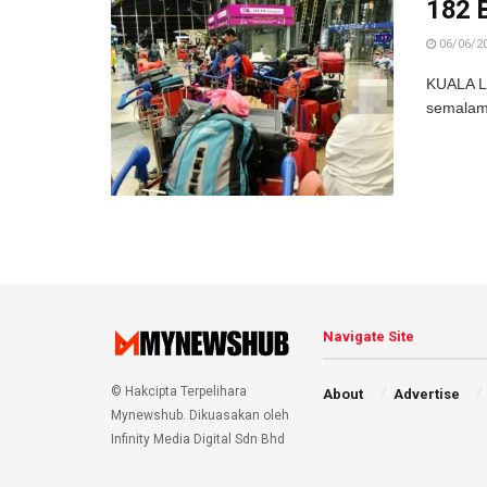
182 
06/06/2
KUALA L
semalam 
Navigate Site
© Hakcipta Terpelihara
About
Advertise
Mynewshub. Dikuasakan oleh
Infinity Media Digital Sdn Bhd