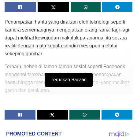
Penampakan hantu yang dirakam oleh teknologi seperti
kamera sememangnya mengejutkan orang ramai lagi-lagi
dapat melihat kewujudan makhluk paranormal itu secara
realiti dengan mata kepala sendiri meskipun melalui
sekeping gambar.
Terbaru, heboh di laman-laman sosial seperti Facebook
mengenai tersebarnya sekeping gambar penampakan
Teruskan Bacaan
hantu hingga membuatkan pengguna sosial yang melihat
gerun dan ketakutan.
Cuba anda perhatikan gambar ini, hantu ini dilihat
mempunyai rambut yang amat panjang dan sedang duduk
di atas sejadah.