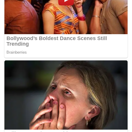
Kisah ini kami sendiri tidak pasti kebenarannya tetapi
seorang pengguna sosial bernama Aasyiqien Zaki yang
berkemungkinan adalah pemilik rumah tersebut turut
memberi pengakuan di Facebook.
Bagaimanapun, pengamal perubatan islam sudah pun
menghalau ‘penanggal’ tersebut daripada menggangu
masyarakat setempat. –
MYNEWSHUB.CC
Oleh :
FARAH RADZI
Tags:
Hantu
kisah pelik