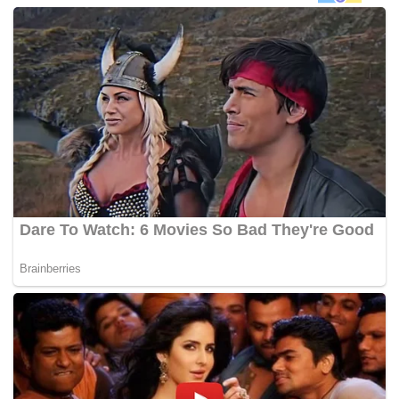
Alahai, kita yang tengok pun sudah seram sejuk entah apa
lagilah yang dirasai pemilik rumah itu kan!
Menurut sumber-sumber tertentu, hantu seperti ini dikenali
sebagai penanggal.
Kejadian ini dikatakan berlaku di sebuah rumah yang
bersebelahan dengan pusat rawatan darussyifa yang
terletak di Kuala Ibai, Terengganu.
Memetik Sukan Star Tv, sumber yang memberi gambar
tersebut memberitahu ia ditangkap secara tidak sengaja
oleh anak pemilik rumah tersebut .
Perkara itu baru disedari pemilik rumah apabila melihat
gambar tersebut dalam file simpanan telefon bimbitnya.