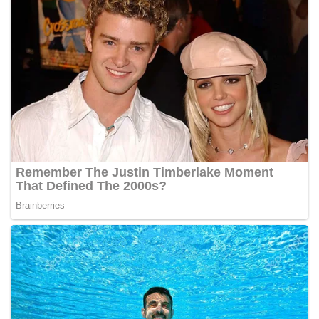
lukisan. –
MYNEWSHUB.CC
http://www.youtube.com/watch?v=L8dD7ZPH6LQ
Oleh:
AUDREY LEE
Tags:
myVideo