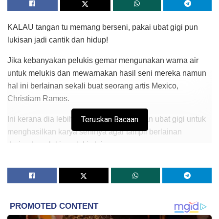
KALAU tangan tu memang berseni, pakai ubat gigi pun
lukisan jadi cantik dan hidup!
Jika kebanyakan pelukis gemar mengunakan warna air
untuk melukis dan mewarnakan hasil seni mereka namun
hal ini berlainan sekali buat seorang artis Mexico,
Christiam Ramos.
Ini kerana dia lebih senang menggunakan ubat gigi untuk
Teruskan Bacaan
menghasilkan karya seninya agar tampil berlainan
daripada pelukis-pelukis lain.
Memang unik dan kreatiflah!
Jom tonton video Christiam menghasilkan potret mendiang
Robin Williams dengan hanya menggunakan ubat gigi dari
pelbagai warna, sebuah kanvas putih dan beberapa berus