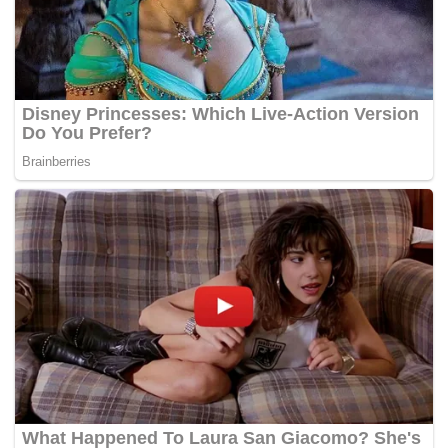
Mengulas lanjut, Dr Adham berkata apabila kes Covid-19
dikesan di sekolah, petugas Pejabat Kesihatan Daerah
(PKD) akan hadir bagi membuat penilaian risiko dan
penilaian kesihatan seterusnya menasihatkan sama ada
sekolah ditutup atau sebaliknya.
“Pasukan kesihatan akan digerakkan untuk membuat
siasatan kes atau kluster, pengesanan kes dan kontak,
menyelia pihak sekolah dalam menjalankan pembersihan
dan disinfeksi.
“Pihak PKD akan membuat penilaian risiko dan kesihatan
secara menyeluruh bagi memastikan pengurusan kes dan
kluster dapat dijalankan dengan sebaik mungkin,” katanya.
– BERNAMA
Tags:
Covid-19
kluster
sektor pendidikan