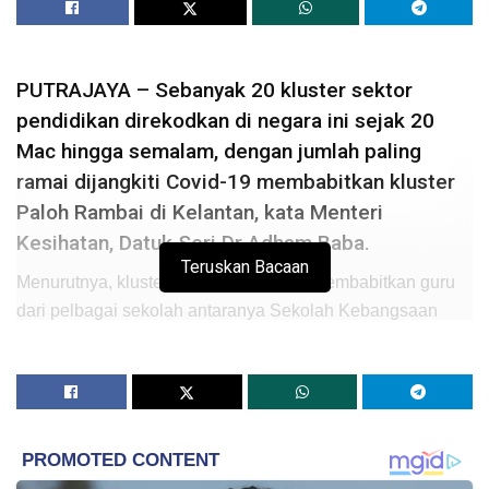
PUTRAJAYA – Sebanyak 20 kluster sektor
pendidikan direkodkan di negara ini sejak 20
Mac hingga semalam, dengan jumlah paling
ramai dijangkiti Covid-19 membabitkan kluster
Paloh Rambai di Kelantan, kata Menteri
Kesihatan, Datuk Seri Dr Adham Baba.
Teruskan Bacaan
Menurutnya, kluster Paloh Rambai itu membabitkan guru
dari pelbagai sekolah antaranya Sekolah Kebangsaan
(SK) Seri Ketereh, SK Kok Lanas, SK Pangkal Kalong dan
Sekolah Menengah Kebangsaan Kok Lanas.
Sehingga 25 Mac 2021, sejumlah 347 individu disaring
dan 20 kes dikesan positif Covid-19 dalam kluster Paloh
Rambai.