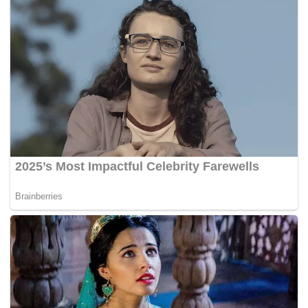
Dalam sidang media mengenai perkembangan Program
Imunisasi Covid-19 Kebangsaan di sini hari ini bersama
Menteri Penyelaras Program Imunisasi COVID-19
Kebangsaan Khairy Jamaluddin, Dr Adham berkata
terdapat juga kluster pendidikan direkodkan di Johor,
Sabah, Negeri Sembilan dan Sarawak.
“Jangkitan Covid-19 ini (kluster sektor pendidikan) berlaku
melalui rakan sekerja atau kontak sosial,” katanya.
Sesi persekolahan secara bersemuka ditangguhkan
sebelum ini susulan peningkatan kes Covid-19 dibuka
semula secara berperingkat mulai 1 Mac lalu.
“Pematuhan SOP (prosedur operasi standard) dan amalan
norma baharu, bukan hanya perlu dilakukan di sekolah
tetapi juga semasa berada di luar sekolah, dalam komuniti
dan lain-lain,” kata Dr Adham.