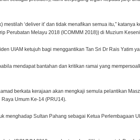
) mestilah ‘deliver it’ dan tidak menafikan semua itu,” katanya
p Perubatan Melayu 2018 (ICOMMM 2018)) di Muzium Kesenian 
iden UIAM ketujuh bagi menggantikan Tan Sri Dr Rais Yatim yan
pabila mendapat bantahan dan kritikan ramai yang mempersoa
mad berkata kerajaan akan mengkaji semula pelantikan Maszle
an Raya Umum Ke-14 (PRU14).
untuk menghadap Sultan Pahang sebagai Ketua Perlembagaan U