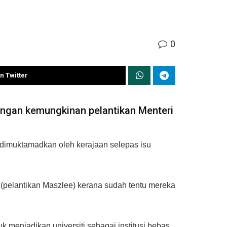
0
n Twitter
ngan kemungkinan pelantikan Menteri
g dimuktamadkan oleh kerajaan selepas isu
 (pelantikan Maszlee) kerana sudah tentu mereka
tuk menjadikan universiti sebagai institusi bebas