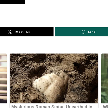
Tweet
123
Send