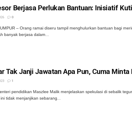
sor Berjasa Perlukan Bantuan: Inisiatif Ku
026
0
UMPUR – Orang ramai diseru tampil menghulurkan bantuan bagi mer
ah banyak berjasa dalam...
ar Tak Janji Jawatan Apa Pun, Cuma Minta
023
1
nteri pendidikan Maszlee Malik menjelaskan spekulasi di sebalik teg
ini tidak menjanjikan sebarang...