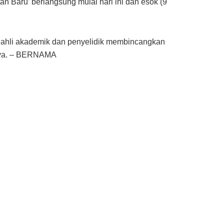
 Baru’ berlangsung mulai hari ini dan esok (9
 ahli akademik dan penyelidik membincangkan
anya. – BERNAMA