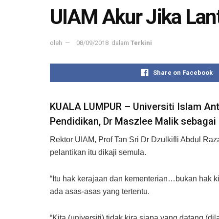
UIAM Akur Jika Lan
oleh
08/09/2018
dalam
Terkini
Share on Facebook
KUALA LUMPUR – Universiti Islam Ant
Pendidikan, Dr Maszlee Malik sebagai P
Rektor UIAM, Prof Tan Sri Dr Dzulkifli Abdul Ra
pelantikan itu dikaji semula.
“Itu hak kerajaan dan kementerian…bukan hak ki
ada asas-asas yang tertentu.
“Kita (universiti) tidak kira siapa yang datang (