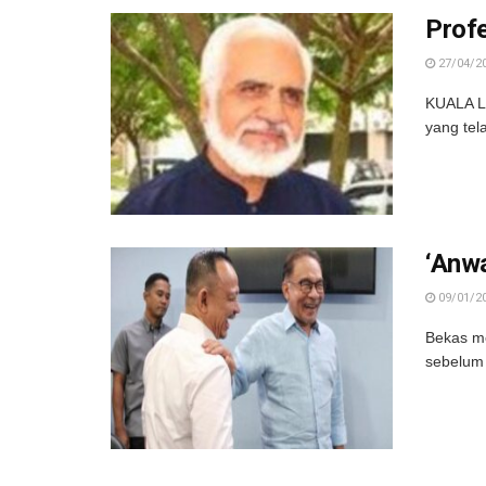
Profe
27/04/2
KUALA L
yang tel
‘Anw
09/01/2
Bekas me
sebelum 