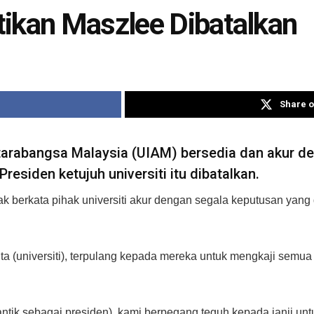
tikan Maszlee Dibatalkan
Share o
arabangsa Malaysia (UIAM) bersedia dan akur de
residen ketujuh universiti itu dibatalkan.
zak berkata pihak universiti akur dengan segala keputusan yan
ta (universiti), terpulang kepada mereka untuk mengkaji semua
dilantik sebagai presiden), kami berpegang teguh kepada janji un