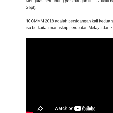
Mengulas berhubung persidangan itu, Dzulkifli 
Sept).
“ICOMMM 2018 adalah persidangan kali kedua s
isu berkaitan manuskrip perubatan Melayu dan 