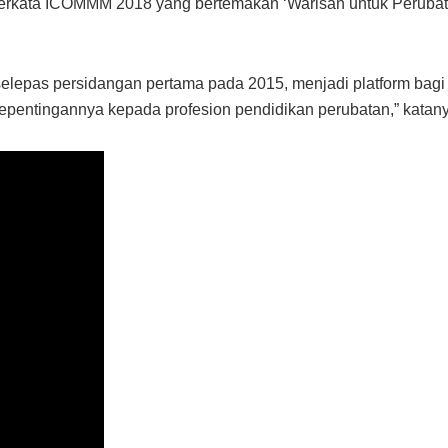
berkata ICOMMM 2018 yang bertemakan ‘Warisan untuk Perubatan
elepas persidangan pertama pada 2015, menjadi platform bagi
kepentingannya kepada profesion pendidikan perubatan,” kat