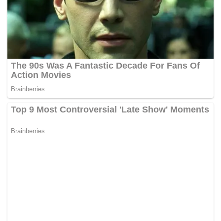
mengeksport 4.13 juta tan metrik
stokpile
yang masih
terdapat di tiga pusat pengumpulan iaitu Sungai Ular,
Felda Bukit Goh dan Gebeng di sini.
Abdul Wahid berkata kegiatan kecurian juga pernah
dilaporkan media dengan penahanan sembilan lelaki pada
Ogos lalu yang dipercayai tonto yang melindungi kegiatan
perlombongan haram bauksit di sekitar Bukit Goh.
“Kita tidak salahkan penguatkuasaan kerana kami faham
mereka tidak mempunyai kakitangan yang mencukupi.
Aktiviti melombong juga dilakukan pada waktu awal pagi
atau tengah malam dan bukan setiap hari.
“Bagaimana mereka mahu mengawasi kawasan yang
besar dengan tenaga yang terhad? Pasti kita tidak
harapkan penguatkuasaan untuk meronda dan memeriksa
setiap lori yang membawa bauksit,” soalnya.