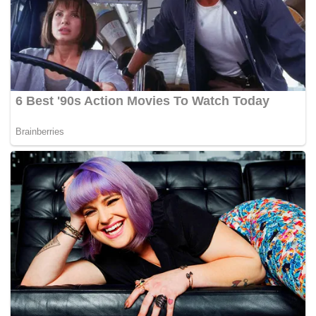
Abdul Wahid berkata pihak kerajaan juga dapat
mengadakan perbincangan ‘hati-ke-hati’ dengan opertor
bauksit dan tuan tanah sebelum mencapai kata putus
dalam isu bauksit kerana ia melibatkan punca pendapatan
mereka.
Sementara itu, Presiden Persatuan Pengusaha-
pengusaha Bijih Besi Pahang Datuk Seri Tengku Zulkifli
Tengku Ahmad berharap lanjutan itu dapat diselesaikan
segera kerana bagi membantu ekonomi bukan sahaja
operator bauksit, tetapi juga penduduk setempat seperti
pengusaha kedai makan.
“Saya juga tertanya-tanya dari mana datang stokpile yang
masih tidak dikosongkan kerana tempoh lanjutan sudah
terlalu lama. Namun kami akan lihat dahulu keputusan
terbaru ini sebelum memikirkan tindakan seterusnya,”