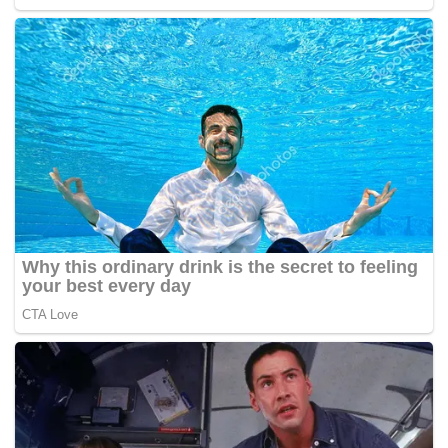
Sehubungan itu, Abdul Wahid berharap kerajaan pusat
dan kerajaan negeri dapat mencari penyelesaian jangka
panjang terhadap permasalahan ini supaya tidak
menambah lebih banyak masalah lain pada masa akan
datang.
Ini termasuklah menguar-uarkan dan melaksanakan
segera prosedur operasi standard (SOP) perlombongan
yang turut melibatkan cara pengangkutan bauksit, yang
setakat ini masih tidak dimaklumkan kepada operator
terlibat.
“Jika mahu diwujudkan SOP, kami ada cadangan. Pejabat
Tanah dan Galian (PTG) juga ada SOP. Saya percaya
kerajaan negeri juga ada cadangan SOP tersendiri.
Jika mahu ditambah baik, lebih baik kita sama-sama duduk
berbincang cari SOP terbaik,” katanya.