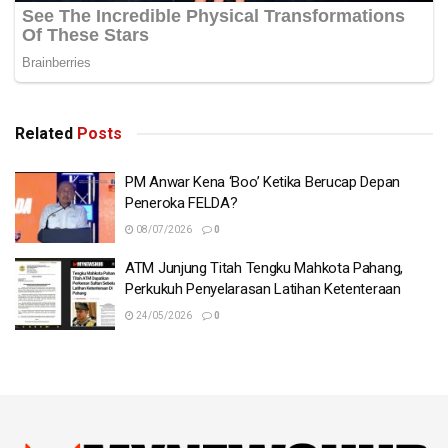
katanya. – BERNAMA
Related
Posts
PM Anwar Kena ‘Boo’ Ketika Berucap Depan
Peneroka FELDA?
08/07/2026
0
ATM Junjung Titah Tengku Mahkota Pahang,
Perkukuh Penyelarasan Latihan Ketenteraan
24/05/2026
0
Tags:
bauksit
Pahang