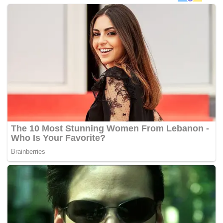
“Moratorium sedia ada sudah beri tekanan kepada
operator terlibat. Dari Januari sudah tidak boleh
melombong bermaksud sudah terlalu lama mereka yang
terlibat dalam perlombongan bauksit tidak mendapat hasil.
“Sekarang sudah hampir musim hujan, dibimbangi akan
berleluasa kegiatan mencuri kerana kerja melombong
perlu dihentikan semasa hujan sedangkan banyak
perbelanjaan perlu dilakukan pada hujung tahun,” katanya
semasa dihubungi di sini, hari ini.
Hari ini, Menteri Sumber Asli dan Alam Sekitar Datuk Seri
Dr Wan Junaidi Tuanku Jaafar mengumumkan tempoh
moratorium perlombongan bauskit yang sepatutnya
berakhir pada 15 Sept dilanjutkan sehingga 31 Dis ini, atas
persetujuan Kabinet.
Wan Junaidi berkata lanjutan itu bagi memberi laluan
kepada 38 pemegang Permit Import Khas (AP)