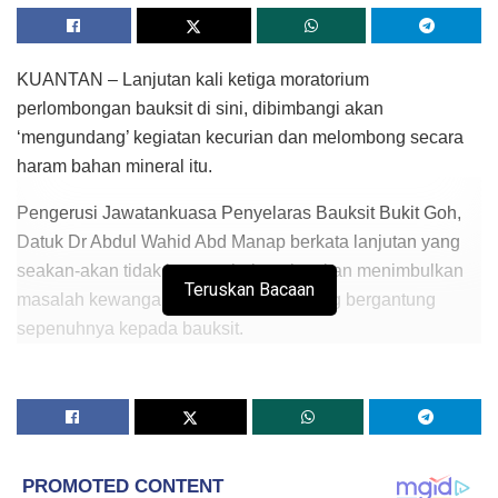
KUANTAN – Lanjutan kali ketiga moratorium
perlombongan bauksit di sini, dibimbangi akan
‘mengundang’ kegiatan kecurian dan melombong secara
haram bahan mineral itu.
Pengerusi Jawatankuasa Penyelaras Bauksit Bukit Goh,
Datuk Dr Abdul Wahid Abd Manap berkata lanjutan yang
seakan-akan tidak berpenghujung itu akan menimbulkan
Teruskan Bacaan
masalah kewangan kepada mereka yang bergantung
sepenuhnya kepada bauksit.
Mereka yang terdesak berkemungkinan mengambil jalan
melombong bauksit secara ‘sembunyi’ dan diletakkan ke
atas timbunan
stokpile
yang sepatutnya dikosongkan
sepanjang tempoh moratorium, katanya.